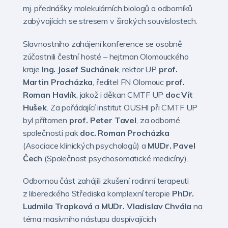
mj. přednášky molekulárních biologů a odborníků
zabývajících se stresem v širokých souvislostech.
Slavnostního zahájení konference se osobně
zúčastnili čestní hosté – hejtman Olomouckého
kraje
Ing. Josef Suchánek
, rektor UP
prof.
Martin Procházka
, ředitel FN Olomouc
prof.
Roman Havlík
, jakož i děkan CMTF UP
doc Vít
Hušek
. Za pořádající institut OUSHI při CMTF UP
byl přítomen
prof. Peter Tavel
, za odborné
společnosti pak
doc. Roman Procházka
(Asociace klinických psychologů) a
MUDr. Pavel
Čech
(Společnost psychosomatické medicíny).
Odbornou část zahájili zkušení rodinní terapeuti
z libereckého Střediska komplexní terapie
PhDr.
Ludmila Trapková
a
MUDr.
Vladislav Chvála
na
téma masívního nástupu dospívajících