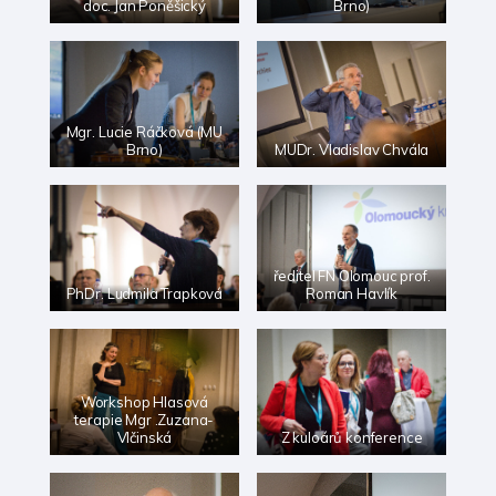
doc. Jan Poněšický
Brno)
Mgr. Lucie Ráčková (MU
Brno)
MUDr. Vladislav Chvála
ředitel FN Olomouc prof.
PhDr. Ludmila Trapková
Roman Havlík
Workshop Hlasová
terapie Mgr .Zuzana-
Vlčinská
Z kuloárů konference