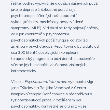
řešitel podílel, vyplývá, že u dalších duševních potíží
jako je deprese či úzkostná porucha je
psychoterapie účinnější, než u pacientů
vykazujících tzv. medicínsky nevysvětlené
symptomy (MUS). V diskusi se tedy objevují otázky,
co a jak konkrétně v psychoterapii
psychosomatických potíží funguje, co stojí za
změnou v psychoterapii. Reportována byla data od
cca 300 klientů absolvujících komplexní
terapeutický program na bázi denního stacionáře,
včetně jejich osobních zkušeností získaných
katamnesticky.
V bloku
Psychosomatická praxe
vystoupila Mgr.
Jana Týkalová a Bc. Jitka Vanclová z Centra
komplexní terapie Dobřichovice s přednáškou o
fyzioterapeutické práce v rozšířeném poli
psychosomatiky. Konkrétně se druhá z výše