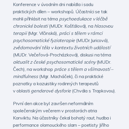
Konference v úvodním dni nabídla i sadu
praktických dílen – workshopů. Účastníci se tak
mohli přihlásit na téma
psychoedukace v léčbě
chronické bolesti
(MUDr. Košťálová), na
hlasovou
terapii
(Mgr. Vlčinská),
práci s tělem v rámci
psychosomatické fyzioterapie
(MUDr.Juricová),
zvědomování těla v kontextu životních událostí
(MUDr. Večeřová-Procházková), diskusi na téma
aktualit z české psychosomatické scény
(MUDr.
Čech), na workshop
práce s tělem a všímavostí –
mindfulness
(Mgr. Macháček), či na praktické
poznatky a kazuistiky rodinných terapeutů
v oblasti
genderové dysforie
(Chvála s Trapkovou).
První den akce byl završen neformálním
společenským večerem v prostorách atria
Konviktu. Na účastníky čekal bohatý raut, hudba i
performance olomouckého slam – poetisty Jiřího