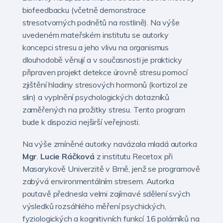
biofeedbacku (včetně demonstrace
stresotvorných podnětů na rostlině). Na výše
uvedeném mateřském institutu se autorky
koncepci stresu a jeho vlivu na organismus
dlouhodobě věnují a v současnosti je prakticky
připraven projekt detekce úrovně stresu pomocí
zjištění hladiny stresových hormonů (kortizol ze
slin) a vyplnění psychologických dotazníků
zaměřených na prožitky stresu. Tento program
bude k dispozici nejširší veřejnosti.
Na výše zmíněné autorky navázala mladá autorka
Mgr
.
Lucie
Ráčková
z institutu Recetox při
Masarykově Univerzitě v Brně, jenž se programově
zabývá environmentálním stresem. Autorka
poutavě přednesla velmi zajímavé sdělení svých
výsledků rozsáhlého měření psychických,
fyziologických a kognitivních funkcí 16 polárníků na