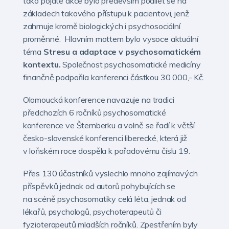
tako pojaté akce bylo především podílet se na
základech takového přístupu k pacientovi, jenž
zahrnuje kromě biologických i psychosociální
proměnné. Hlavním mottem bylo vysoce aktuální
téma
Stresu a adaptace v psychosomatickém
kontextu.
Společnost psychosomatické medicíny
finančně podpořila konferenci částkou 30 000,- Kč.
Olomoucká konference navazuje na tradici
předchozích 6 ročníků psychosomatické
konference ve Šternberku a volně se řadí k větší
česko-slovenské konferenci liberecké, která již
v loňském roce dospěla k pořadovému číslu 19.
Přes 130 účastníků vyslechlo mnoho zajímavých
příspěvků jednak od autorů pohybujících se
na scéně psychosomatiky celá léta, jednak od
lékařů, psychologů, psychoterapeutů či
fyzioterapeutů mladších ročníků. Zpestřením byly