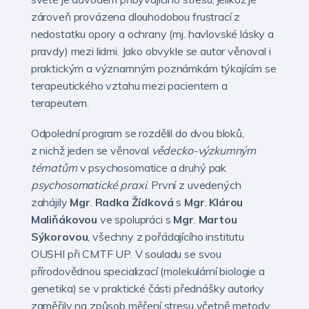
zároveň provázena dlouhodobou frustrací z
nedostatku opory a ochrany (mj. havlovské lásky a
pravdy) mezi lidmi. Jako obvykle se autor věnoval i
praktickým a významným poznámkám týkajícím se
terapeutického vztahu mezi pacientem a
terapeutem.
Odpolední program se rozdělil do dvou bloků,
z nichž jeden se věnoval
vědecko-výzkumným
tématům
v psychosomatice a druhý pak
psychosomatické praxi
. První z uvedených
zahájily
Mgr
.
Radka
Žídková
s
Mgr
.
Klárou
Maliňákovou
ve spolupráci s
Mgr
.
Martou
Sýkorovou
, všechny z pořádajícího institutu
OUSHI při CMTF UP. V souladu se svou
přírodovědnou specializací (molekulární biologie a
genetika) se v praktické části přednášky autorky
zaměřily na způsob měření stresu včetně metody