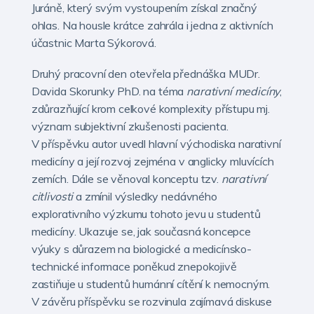
Juráně, který svým vystoupením získal značný
ohlas. Na housle krátce zahrála i jedna z aktivních
účastnic Marta Sýkorová.
Druhý pracovní den otevřela přednáška MUDr.
Davida Skorunky PhD. na téma
narativní medicíny
,
zdůrazňující krom celkové komplexity přístupu mj.
význam subjektivní zkušenosti pacienta.
V příspěvku autor uvedl hlavní východiska narativní
medicíny a její rozvoj zejména v anglicky mluvících
zemích. Dále se věnoval konceptu tzv.
narativní
citlivosti
a zmínil výsledky nedávného
explorativního výzkumu tohoto jevu u studentů
medicíny. Ukazuje se, jak současná koncepce
výuky s důrazem na biologické a medicínsko-
technické informace poněkud znepokojivě
zastiňuje u studentů humánní cítění k nemocným.
V závěru příspěvku se rozvinula zajímavá diskuse