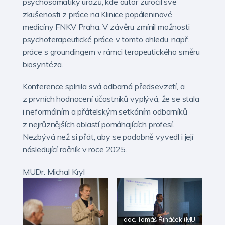
psychosomatiky úrazů, kde autor zúročil své
zkušenosti z práce na Klinice popáleninové
medicíny FNKV Praha. V závěru zmínil možnosti
psychoterapeutické práce v tomto ohledu, např.
práce s groundingem v rámci terapeutického směru
biosyntéza.
Konference splnila svá odborná předsevzetí, a
z prvních hodnocení účastníků vyplývá, že se stala
i neformálním a přátelským setkáním odborníků
z nejrůznějších oblastí pomáhajících profesí.
Nezbývá než si přát, aby se podobně vyvedl i její
následující ročník v roce 2025.
MUDr. Michal Kryl
doc. Tomáš Řiháček (MU