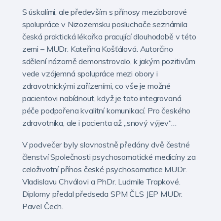
S úskalími, ale především s přínosy mezioborové
spolupráce v Nizozemsku posluchače seznámila
česká praktická lékařka pracující dlouhodobě v této
zemi – MUDr. Kateřina Košťálová. Autorčino
sdělení názorně demonstrovalo, k jakým pozitivům
vede vzájemná spolupráce mezi obory i
zdravotnickými zařízeními, co vše je možné
pacientovi nabídnout, když je tato integrovaná
péče podpořena kvalitní komunikací. Pro českého
zdravotníka, ale i pacienta až „snový výjev“…
V podvečer byly slavnostně předány dvě čestné
členství Společnosti psychosomatické medicíny za
celoživotní přínos české psychosomatice MUDr.
Vladislavu Chválovi a PhDr. Ludmile Trapkové.
Diplomy předal předseda SPM ČLS JEP MUDr.
Pavel Čech.