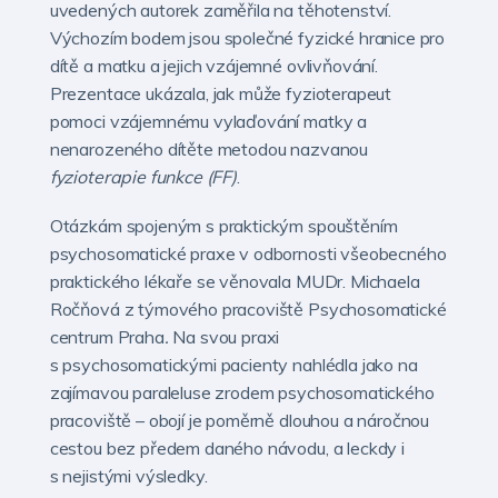
uvedených autorek zaměřila na těhotenství.
Výchozím bodem jsou společné fyzické hranice pro
dítě a matku a jejich vzájemné ovlivňování.
Prezentace ukázala, jak může fyzioterapeut
pomoci vzájemnému vylaďování matky a
nenarozeného dítěte metodou nazvanou
fyzioterapie funkce (FF)
.
Otázkám spojeným s praktickým spouštěním
psychosomatické praxe v odbornosti všeobecného
praktického lékaře se věnovala MUDr. Michaela
Ročňová z týmového pracoviště Psychosomatické
centrum Praha
.
Na svou praxi
s psychosomatickými pacienty nahlédla jako na
zajímavou paraleluse zrodem psychosomatického
pracoviště – obojí je poměrně dlouhou a náročnou
cestou bez předem daného návodu, a leckdy i
s nejistými výsledky.