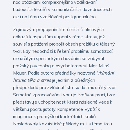
nad otázkami komplexnějšího vzdělávání
budoucích lékařů v komunikačních dovednostech,
ale i na téma vzdělávání postgraduálního.
Zajímavým propojením literárních či filmových
odkazů k aspektům utrpení v rámci stresu, jež
souvisí s potížemi propojit obsah prožitku a tělesný
tvar, kdy nedochází k řešení problému somatizací,
ale určitým specifickým chováním se zabýval
pražský psycholog a psychoterapeut Mgr. Miloš
Mauer. Podle autora přednášky nazvané
Vnímání
hranic těla a stres
je jedním z důležitých
předpokladů pro zvládnutí stresu dát mu určitý tvar.
Samotné zpracovávání tvaru je tvořivou prací, tvar
představuje uchopitelnost, která následně vede k
většímu pocitu jistoty, kompetence, vybízí k
imaginaci, k promýšlení konkrétních kroků.
Následovaly kazuistické příklady mj. i s tématikou