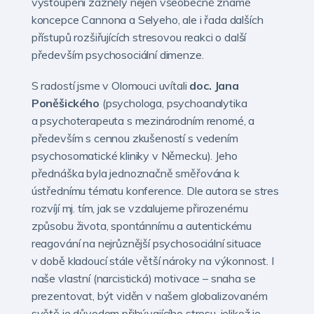
vystoupení zazněly nejen všeobecně známé
koncepce Cannona a Selyeho, ale i řada dalších
přístupů rozšiřujících stresovou reakci o další
především psychosociální dimenze.
S radostí jsme v Olomouci uvítali
doc. Jana
Poněšického
(psychologa, psychoanalytika
a psychoterapeuta s mezinárodním renomé, a
především s cennou zkušeností s vedením
psychosomatické kliniky v Německu). Jeho
přednáška byla jednoznačně směřována k
ústřednímu tématu konference. Dle autora se stres
rozvíjí mj. tím, jak se vzdalujeme přirozenému
způsobu života, spontánnímu a autentickému
reagování na nejrůznější psychosociální situace
v době kladoucí stále větší nároky na výkonnost. I
naše vlastní (narcistická) motivace – snaha se
prezentovat, být viděn v našem globalizovaném
světě je důvodem přibývajícího stresu, jelikož je