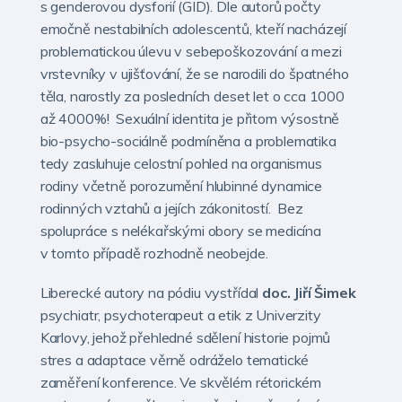
s genderovou dysforií (GID). Dle autorů počty
emočně nestabilních adolescentů, kteří nacházejí
problematickou úlevu v sebepoškozování a mezi
vrstevníky v ujišťování, že se narodili do špatného
těla, narostly za posledních deset let o cca 1000
až 4000%! Sexuální identita je přitom výsostně
bio-psycho-sociálně podmíněna a problematika
tedy zasluhuje celostní pohled na organismus
rodiny včetně porozumění hlubinné dynamice
rodinných vztahů a jejích zákonitostí. Bez
spolupráce s nelékařskými obory se medicína
v tomto případě rozhodně neobejde.
Liberecké autory na pódiu vystřídal
doc. Jiří Šimek
psychiatr, psychoterapeut a etik z Univerzity
Karlovy, jehož přehledné sdělení historie pojmů
stres a adaptace věrně odráželo tematické
zaměření konference. Ve skvělém rétorickém