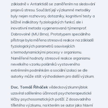
základně v Antarktidě se zaměřením na sledování
projevů stresu. Součástí její výzkumné metodiky
byly nejen rozhovory, dotazníky, kognitivní testy a
běžné indikátory fyziologických funkcí, ale i
inovativní metoda vygenerovaná týmemprof.
Dobrovolné (MU Brno). Prototypem speciálního
přístroje byla měřena stresová reakce na základě
fyziologických parametrů souvisejících
s termodynamickými procesy v organismu.
Naměřené hodnoty stresové reakce organismu
nevelkého vzorku polárníků vystaveného
extrémním podmínkám a sociální izolaci se dle
autorky může stát východiskem pro další výzkum.
Doc. Tomáš Řiháček
vědeckovýzkumnýblok
uzavíral sdělenímo účinnosti psychoterapeutické
léčby psychosomatických potíží. Z dosavadního
tříletého výzkumu, na kterém se autor jako hlavní