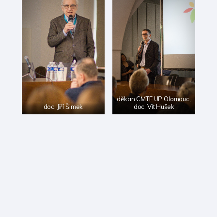
děkan CMTF UP Olomouc,
doc. Jiří Šimek
doc. Vít Hušek