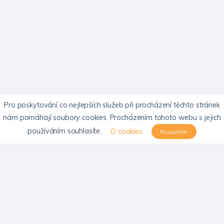
Pro poskytování co nejlepších služeb při procházení těchto stránek
nám pomáhají soubory cookies. Procházením tohoto webu s jejich
používáním souhlasíte.
O cookies
Rozumím
KONTAKTY
Email:
info@psychosomatika-cls.cz
Emailová adresa SPM neslouží k objednávání pacientů do ordinací