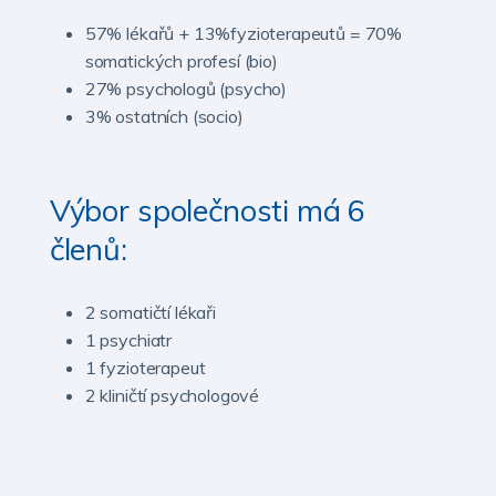
57% lékařů + 13%fyzioterapeutů = 70%
somatických profesí (bio)
27% psychologů (psycho)
3% ostatních (socio)
Výbor společnosti má 6
členů:
2 somatičtí lékaři
1 psychiatr
1 fyzioterapeut
2 kliničtí psychologové