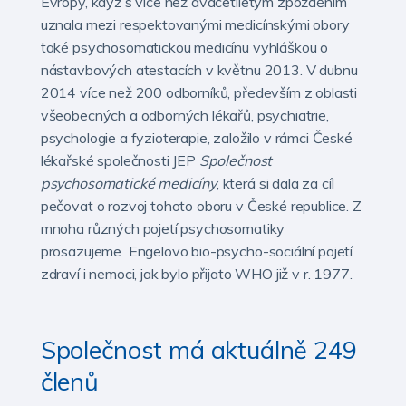
Evropy, když s více než dvacetiletým zpožděním
uznala mezi respektovanými medicínskými obory
také psychosomatickou medicínu vyhláškou o
nástavbových atestacích v květnu 2013. V dubnu
2014 více než 200 odborníků, především z oblasti
všeobecných a odborných lékařů, psychiatrie,
psychologie a fyzioterapie, založilo v rámci České
lékařské společnosti JEP
Společnost
psychosomatické medicíny
, která si dala za cíl
pečovat o rozvoj tohoto oboru v České republice. Z
mnoha různých pojetí psychosomatiky
prosazujeme Engelovo bio-psycho-sociální pojetí
zdraví i nemoci, jak bylo přijato WHO již v r. 1977.
Společnost má aktuálně 249
členů