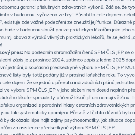
odbornou garanci příslušných zdravotních výkonů. Zdá se, že ty
tímto v budoucnu „vyřazena ze hry“. Působí to celé dojmem neka
xistuje zde vážné podezření ze zneužití její funkce. Důrazně p
on bude v budoucnu sloužit pouze praktickým lékařům jako jeho n
mj. obava z výroků vlivných praktických lékařů, že se jedná „o k
!
sový pres:
Na posledním shromáždění členů SPM ČLS JEP se o t
oslední zápis je z prosince 2024, zatímco zápis z ledna 2025 dopo
tenzivní jednání, a současná předsedkyně výboru SPM ČLS JEP MUD
ové listy byly totiž podány již v prosinci loňského roku. To v
to celé dojem, že se jedná o převahu individuálních plánů jednotli
krizi ve výboru SPM ČLS JEP v jeho složení není dosud naplněn 
ckého lékaře-specialisty, přičemž lékaři již ani nemají většinu. 
skou organizaci s poradními hlasy ostatních zdravotnických pr
ří jsou tak systematicky opomíjeni. Přesně z těchto důvodů byl
á by dokázala lépe hájit zájmy psychosomatiky. Jak situace dopad
ékařům za asistence předsedkyně výboru SPM ČLS JEP.