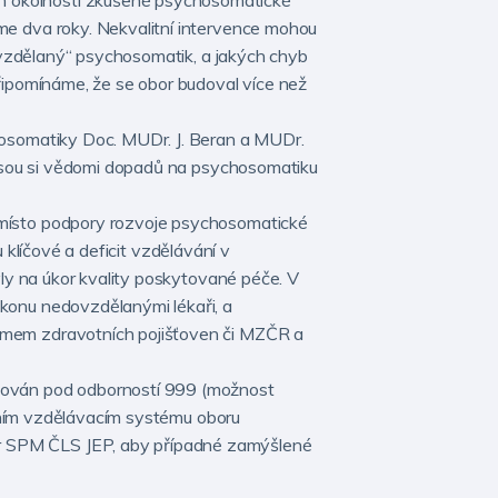
h okolností zkušené psychosomatické
me dva roky. Nekvalitní intervence mohou
lovzdělaný“ psychosomatik, a jakých chyb
řipomínáme, že se obor budoval více než
hosomatiky Doc. MUDr. J. Beran a MUDr.
 jsou si vědomi dopadů na psychosomatiku
amísto podpory rozvoje psychosomatické
u klíčové a deficit vzdělávání v
yly na úkor kvality poskytované péče. V
konu nedovzdělanými lékaři, a
jmem zdravotních pojišťoven či MZČR a
zován pod odborností 999 (možnost
álním vzdělávacím systému oboru
r SPM ČLS JEP, aby případné zamýšlené