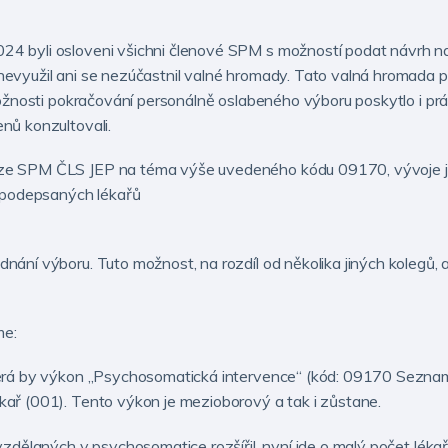
4 byli osloveni všichni členové SPM s možností podat návrh na
evyužil ani se nezúčastnil valné hromady. Tato valná hromada p
 možnosti pokračování personálně oslabeného výboru poskytlo i p
nů konzultovali.
ze SPM ČLS JEP na téma výše uvedeného kódu 09170, vývoje je
e podepsaných lékařů
nání výboru. Tuto možnost, na rozdíl od několika jiných kolegů,
me:
která by výkon „Psychosomatická intervence“ (kód: 09170 Sezna
ař (001). Tento výkon je mezioborový a tak i zůstane.
vzdělaných v psychosomatice rozšířil, nyní jde o malý počet léka