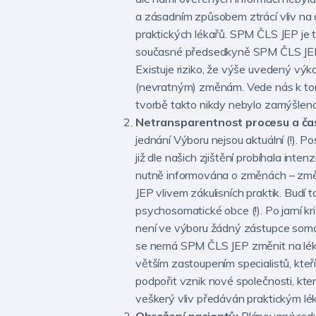
a zásadním způsobem ztrácí vliv na 
praktických lékařů. SPM ČLS JEP je 
současné předsedkyně SPM ČLS JEP, e
Existuje riziko, že výše uvedený výk
(nevratným) změnám. Vede nás k tomu 
tvorbě takto nikdy nebylo zamýšleno
Netransparentnost procesu a ča
jednání Výboru nejsou aktuální (!). P
již dle našich zjištění probíhala in
nutně informována o změnách – změn
JEP vlivem zákulisních praktik. Budí 
psychosomatické obce (!). Po jarní 
není ve výboru žádný zástupce somati
se nemá SPM ČLS JEP změnit na lékař
větším zastoupením specialistů, kte
podpořit vznik nové společnosti, kter
veškerý vliv předáván praktickým l