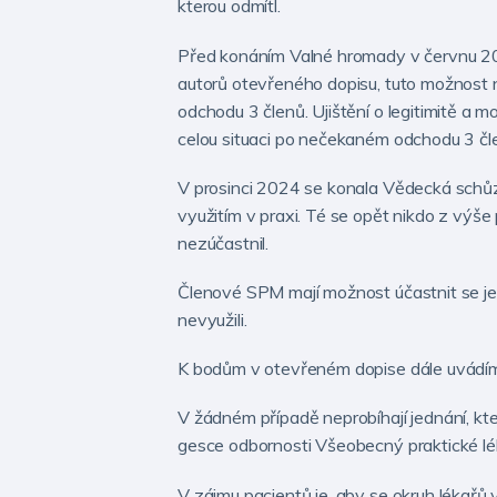
kterou odmítl.
Před konáním Valné hromady v červnu 202
autorů otevřeného dopisu, tuto možnost n
odchodu 3 členů. Ujištění o legitimitě a
celou situaci po nečekaném odchodu 3 čle
V prosinci 2024 se konala Vědecká schů
využitím v praxi. Té se opět nikdo z výš
nezúčastnil.
Členové SPM mají možnost účastnit se jed
nevyužili.
K bodům v otevřeném dopise dále uvádí
V žádném případě neprobíhají jednání, 
gesce odbornosti Všeobecný praktické lék
V zájmu pacientů je, aby se okruh lékařů 