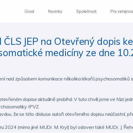
Úvod
Novinky
Společnost
Pro veřejnos
 ČLS JEP na Otevřený dopis k
somatické medicíny ze dne 10.
ořčení nad způsobem komunikace několika lékařů psychosomatiků
evřeném dopise aktuálně probíhá. V tuto chvíli jsme ve fázi je
ychosomatiky IPVZ
dou, že se této diskuse autoři otevřeného dopisu neúčastní, pře
ru 2024 (mimo jiné MUDr. M. Kryl) byl osloven také MUDr. J. Ře