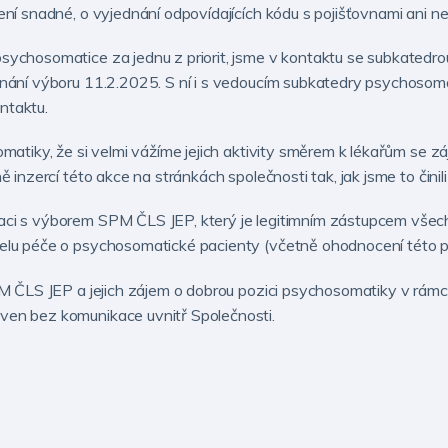
ní snadné, o vyjednání odpovídajících kódu s pojišťovnami ani n
ychosomatice za jednu z priorit, jsme v kontaktu se subkatedr
nání výboru 11.2.2025. S ní i s vedoucím subkatedry psychosom
ntaktu.
matiky, že si velmi vážíme jejich aktivity směrem k lékařům se
inzercí této akce na stránkách společnosti tak, jak jsme to činili
i s výborem SPM ČLS JEP, který je legitimním zástupcem všech 
lu péče o psychosomatické pacienty (včetně ohodnocení této pr
M ČLS JEP a jejich zájem o dobrou pozici psychosomatiky v rámci
en bez komunikace uvnitř Společnosti.