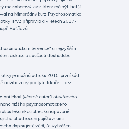
 mezioborový kurz, který má být kratší,
vazoval na Mimořádný kurz Psychosomatika
tiky IPVZ připravila a v letech 2017-
např. Ročňová,
chosomatická intervence“ a nejvyšším
mětem diskuse a součástí dlouhodobé
atiky je možná od roku 2015, první kód
ě navrhovaný pro tyto lékaře – bez
vaní lékaři (včetně autorů otevřeného
ě onoho nižšího psychosomatického
 širokou lékařskou obec koncipované
jícího ohodnocení pojišťovnami.
ného dopisu jistě vědí, že vytváření