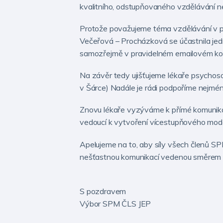
kvalitního, odstupňovaného vzdělávání ne
Protože považujeme téma vzdělávání v ps
Večeřová – Procházková se účastnila jed
samozřejmě v pravidelném emailovém ko
Na závěr tedy ujišťujeme lékaře psychoso
v Šárce) Nadále je rádi podpoříme nejméně 
Znovu lékaře vyzýváme k přímé komunikac
vedoucí k vytvoření vícestupňového mode
Apelujeme na to, aby síly všech členů SP
nešťastnou komunikací vedenou směrem v
S pozdravem
Výbor SPM ČLS JEP