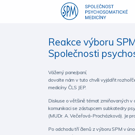
Reakce výboru SPM
Společnosti psycho
Vážený pane/paní,
dovolte nám v tuto chvíli vyjádřit rozh
medicíny ČLS JEP.
Diskuse o většině témat zmiňovaných v ot
komunikaci se zástupcem subkatedry ps
(MUDr. A. Večeřová-Procházková). Je prav
Po odchodu tří členů z výboru SPM v úno