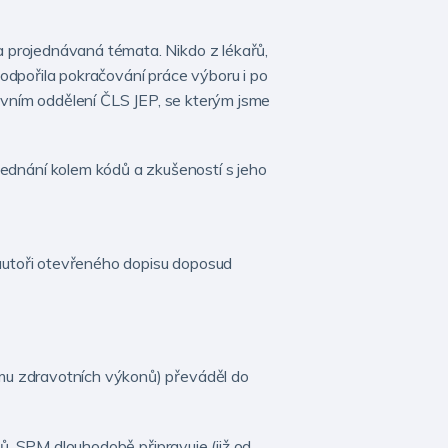
 projednávaná témata. Nikdo z lékařů,
odpořila pokračování práce výboru i po
rávním oddělení ČLS JEP, se kterým jsme
dnání kolem kódů a zkušeností s jeho
 autoři otevřeného dopisu doposud
mu zdravotních výkonů) převáděl do
řů. SPM dlouhodobě připravuje (již od