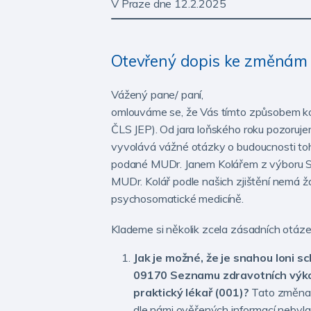
V Praze dne 12.2.2025
Otevřený dopis ke změnám 
Vážený pane/ paní,
omlouváme se, že Vás tímto způsobem ko
ČLS JEP). Od jara loňského roku pozoruje
vyvolává vážné otázky o budoucnosti toh
podané MUDr. Janem Kolářem z výboru S
MUDr. Kolář podle našich zjištění nemá 
psychosomatické medicíně.
Klademe si několik zcela zásadních otáze
Jak je možné, že je snahou loni 
09170 Seznamu zdravotních výko
praktický lékař (001)?
Tato změna 
dle námi ověřených informací nebyl