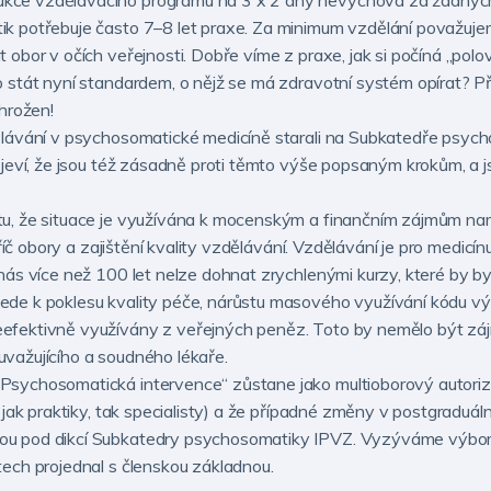
ukce vzdělávacího programu na 3 x 2 dny nevychová za žádnýc
k potřebuje často 7–8 let praxe. Za minimum vzdělání považuje
 obor v očích veřejnosti. Dobře víme z praxe, jak si počíná „po
o stát nyní standardem, o nějž se má zdravotní systém opírat? P
ohrožen!
ělávání v psychosomatické medicíně starali na Subkatedře psyc
e jeví, že jsou též zásadně proti těmto výše popsaným krokům, a
tu, že situace je využívána k mocenským a finančním zájmům n
příč obory a zajištění kvality vzdělávání. Vzdělávání je pro medicín
nás více než 100 let nelze dohnat zrychlenými kurzy, které by b
de k poklesu kvality péče, nárůstu masového využívání kódu vý
efektivně využívány z veřejných peněz. Toto by nemělo být zá
važujícího a soudného lékaře.
Psychosomatická intervence“ zůstane jako multioborový autori
, jak praktiky, tak specialisty) a že případné změny v postgradu
ou pod dikcí Subkatedry psychosomatiky IPVZ. Vyzýváme výbo
tech projednal s členskou základnou.