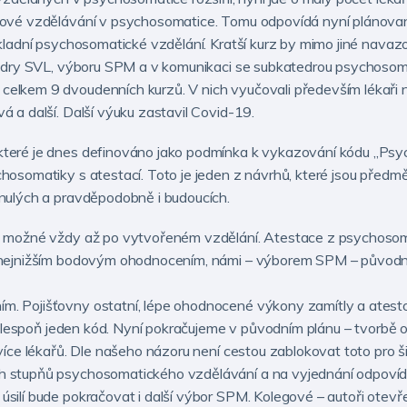
ňové vzdělávání v psychosomatice. Tomu odpovídá nyní plánovaný
základní psychosomatické vzdělání. Kratší kurz by mimo jiné na
tedry SVL, výboru SPM a v komunikaci se subkatedrou psychosoma
elkem 9 dvoudenních kurzů. V nich vyučovali především lékaři 
 a další. Další výuku zastavil Covid-19.
které je dnes definováno jako podmínka k vykazování kódu „Psy
hosomatiky s atestací. Toto je jeden z návrhů, které jsou před
inulých a pravděpodobně i budoucích.
e možné vždy až po vytvořeném vzdělání. Atestace z psychosom
s nejnižším bodovým ohodnocením, námi – výborem SPM – původn
. Pojišťovny ostatní, lépe ohodnocené výkony zamítly a atesto
at alespoň jeden kód. Nyní pokračujeme v původním plánu – tvorb
 více lékařů. Dle našeho názoru není cestou zablokovat toto pro
 stupňů psychosomatického vzdělávání a na vyjednání odpovída
silí bude pokračovat i další výbor SPM. Kolegové – autoři otevře