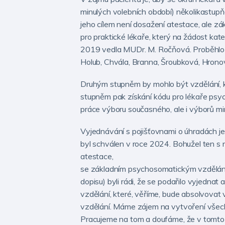
minulých volebních období) několikastup
jeho cílem není dosažení atestace, ale 
pro praktické lékaře, který na žádost ka
2019 vedla MUDr. M. Ročňová. Proběhlo c
Holub, Chvála, Branna, Šroubková, Hronová
Druhým stupněm by mohlo být vzdělání, 
stupněm pak získání kódu pro lékaře psyc
práce výboru současného, ale i výborů m
Vyjednávání s pojišťovnami o úhradách j
byl schválen v roce 2024. Bohužel ten 
atestace,
se základním psychosomatickým vzděláním
dopisu) byli rádi, že se podařilo vyjedn
vzdělání, které, věříme, bude absolvovat
vzdělání. Máme zájem na vytvoření všech
Pracujeme na tom a doufáme, že v tomto ú