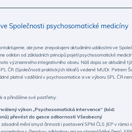
ve Společnosti psychosomatické medicíny
ntaktujeme, ale jsme znepokojeni aktuálními událostmi ve Spol
me odklon od základních principů pojetí psychosomatické medicín
oto významného integrativního oboru. Náš dopis se aktuálně tý
PL ČR (Společnosti praktických lékařů vedené MUDr. Petrem Š
žádné platné vzdělání v psychosomatice a ve výboru SPL ČR nen
k a přinášíme své postřehy:
schválený výkon „Psychosomatická intervence“ (kód:
nů) převést do gesce odbornosti Všeobecný
zásadně mění smysl činnosti i postavení SPM ČLS JEP v rámci o
a projednána s členskou základnou ani na shromáždění členů. S