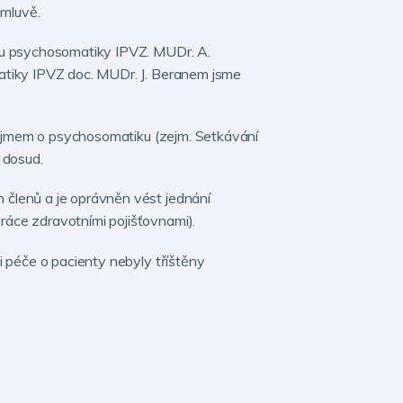
emluvě.
ou psychosomatiky IPVZ. MUDr. A.
atiky IPVZ doc. MUDr. J. Beranem jsme
 zájmem o psychosomatiku (zejm. Setkávání
 dosud.
členů a je oprávněn vést jednání
áce zdravotními pojišťovnami).
 péče o pacienty nebyly tříštěny