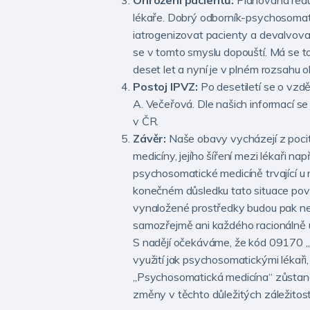
Ohrožení pacientů:
Plánovaná red
lékaře. Dobrý odborník-psychosomati
iatrogenizovat pacienty a devalvovat
se v tomto smyslu dopouští. Má se t
deset let a nyní je v plném rozsahu 
Postoj IPVZ:
Po desetiletí se o vzd
A. Večeřová. Dle našich informací s
v ČR.
Závěr:
Naše obavy vycházejí z poci
medicíny, jejího šíření mezi lékaři na
psychosomatické medicíně trvající u 
konečném důsledku tato situace pove
vynaložené prostředky budou pak ne
samozřejmě ani každého racionálně u
S nadějí očekáváme, že kód 09170 „
využití jak psychosomatickými lékaři
„Psychosomatická medicína“ zůstan
změny v těchto důležitých záležitos