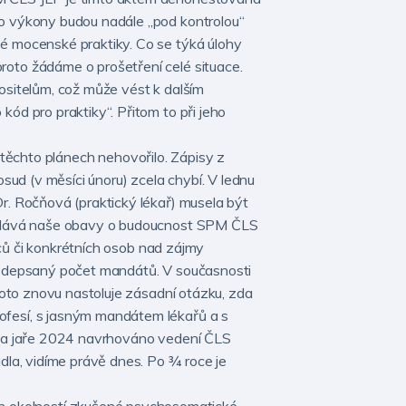
to výkony budou nadále „pod kontrolou“
lé mocenské praktiky. Co se týká úlohy
roto žádáme o prošetření celé situace.
ositelům, což může vést k dalším
ód pro praktiky“. Přitom to při jeho
ěchto plánech nehovořilo. Zápisy z
sud (v měsíci únoru) zcela chybí. V lednu
r. Ročňová (praktický lékař) musela být
yvolává naše obavy o budoucnost SPM ČLS
vců či konkrétních osob nad zájmy
předepsaný počet mandátů. V současnosti
Toto znovu nastoluje zásadní otázku, zda
ofesí, s jasným mandátem lékařů a s
o na jaře 2024 navrhováno vedení ČLS
la, vidíme právě dnes. Po 3⁄4 roce je