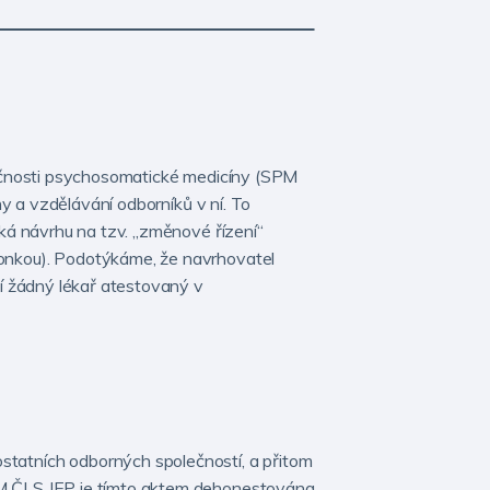
ečnosti psychosomatické medicíny (SPM
y a vzdělávání odborníků v ní. To
ká návrhu na tzv. „změnové řízení“
onkou). Podotýkáme, že navrhovatel
í žádný lékař atestovaný v
statních odborných společností, a přitom
PM ČLS JEP je tímto aktem dehonestována