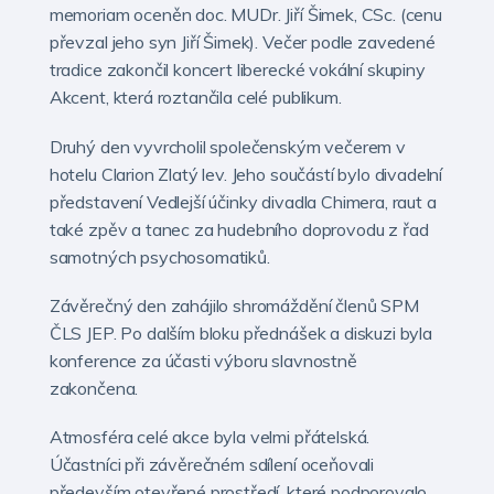
memoriam oceněn doc. MUDr. Jiří Šimek, CSc. (cenu
převzal jeho syn Jiří Šimek). Večer podle zavedené
tradice zakončil koncert liberecké vokální skupiny
Akcent, která roztančila celé publikum.
Druhý den vyvrcholil společenským večerem v
hotelu Clarion Zlatý lev. Jeho součástí bylo divadelní
představení Vedlejší účinky divadla Chimera, raut a
také zpěv a tanec za hudebního doprovodu z řad
samotných psychosomatiků.
Závěrečný den zahájilo shromáždění členů SPM
ČLS JEP. Po dalším bloku přednášek a diskuzi byla
konference za účasti výboru slavnostně
zakončena.
Atmosféra celé akce byla velmi přátelská.
Účastníci při závěrečném sdílení oceňovali
především otevřené prostředí, které podporovalo