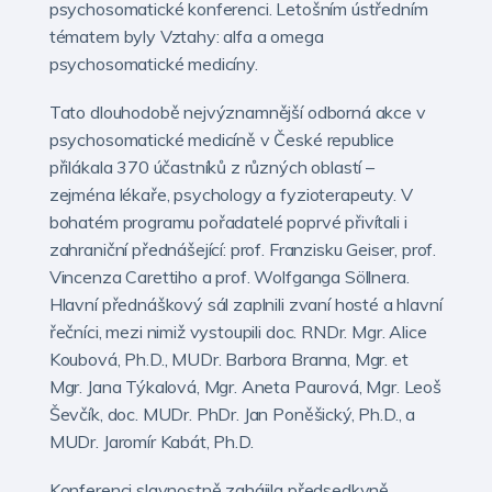
psychosomatické konferenci. Letošním ústředním
tématem byly Vztahy: alfa a omega
psychosomatické medicíny.
Tato dlouhodobě nejvýznamnější odborná akce v
psychosomatické medicíně v České republice
přilákala 370 účastníků z různých oblastí –
zejména lékaře, psychology a fyzioterapeuty. V
bohatém programu pořadatelé poprvé přivítali i
zahraniční přednášející: prof. Franzisku Geiser, prof.
Vincenza Carettiho a prof. Wolfganga Söllnera.
Hlavní přednáškový sál zaplnili zvaní hosté a hlavní
řečníci, mezi nimiž vystoupili doc. RNDr. Mgr. Alice
Koubová, Ph.D., MUDr. Barbora Branna, Mgr. et
Mgr. Jana Týkalová, Mgr. Aneta Paurová, Mgr. Leoš
Ševčík, doc. MUDr. PhDr. Jan Poněšický, Ph.D., a
MUDr. Jaromír Kabát, Ph.D.
Konferenci slavnostně zahájila předsedkyně