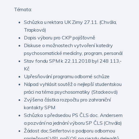
Témata:
Schůzka u rektora UK Zimy 27.11. (Chvála,
Trapková)
Dopis výboru pro CKP pojišťovně
Diskuse o možnostech vytvoření katedry
psychosomatické medicíny, program, personál
Stav fondu SPM k 22.11.2018 byl 248 113,-
Kč
Upřesňování programu odborné schůze
Nápad vyhlásit soutěž o nejlepší studentskou
práci na téma psychosomatiky (Stackeová)
Zvýšena částka rozpočtu pro zahraniční
kontakty SPM
Schůzka s předsedou PS ČLS doc. Andersem
a pozvání na jednání výboru SP ČLS (Chvála)
Žádost doc.Seifertovi o podporu odbornou
společností VPL naší OS na sjezdu delegátů