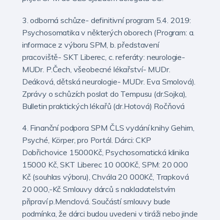
3. odborná schůze- definitivní program 5.4. 2019:
Psychosomatika v některých oborech (Program: a.
informace z výboru SPM, b. představení
pracoviště- SKT Liberec, c. referáty: neurologie-
MUDr. P.Čech, všeobecné lékařství- MUDr.
Deáková, dětská neurologie- MUDr. Eva Smolová).
Zprávy o schůzích poslat do Tempusu (dr.Sojka),
Bulletin praktických lékařů (dr.Hotová) Ročňová
4. Finanční podpora SPM ČLS vydání knihy Gehirn,
Psyché, Körper, pro Portál. Dárci: CKP
Dobřichovice 15000Kč, Psychosomatická klinika
15000 Kč, SKT Liberec 10 000Kč, SPM: 20 000
Kč (souhlas výboru), Chvála 20 000Kč, Trapková
20 000,-Kč Smlouvy dárců s nakladatelstvím
připraví p.Menclová. Součástí smlouvy bude
podmínka, že dárci budou uvedeni v tiráži nebo jinde