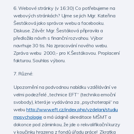
6. Webové stránky (v 16:30) Co potřebujeme na
webových stránkách? Ujme se jich Mgr. Kateřina
Šestáková jako správce webu a facebooku.
Diskuse. Závěr: Mgr. Šestáková připravila a
předložila návrh s finanční rozvahou. Výbor
navrhuje 30 tis. Na zpracování nového webu.
Zpráva webu 2000,- pro K.Šestákovou. Proplacení
fakturou. Souhlas výboru.
7. Různé:
Upozornění na podvodnou nabídku vzdělávání ve
velmi podezřelé „technice EFT“ (technika emoční
svobody), která je vydávána za „psychoterapii“ na
webu
http://www.eft.cz/index.php/vzdelani/studiu
mpsychologie
a má údajně akreditace MŠMT a
dokonce pod záminkou, že jde o rekvalifikační kurzy
v koučinku hrazena z fondů úřadu práce! Zkratka