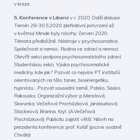
v knize.
5. Konference v Liberci
v r. 2020. Další diskuse.
Termín 28-30.5.2020 (definitivní potvrzení až
v květnu) Minule byly návrhy: červen 2020.
Témata předběžně: Nástroje v psychosomatice,
Společnost a nemoc. Rodina ve zdraví a nemoci.
Otevřít sekci podpora psychosomatického zdraví.
Studentskou sekci. Výuka psychosomatické
medicíny, kde jak? Pozvat co nejvíce PT institutů
orientovaných na tělo, tanec, bioenergetiku,
hypnózu… Pozvat sousední země, Polsko, Sasko,
Rakousko. Organizační výbor: p.Menclová,
Skorunka, Večeřová Procházková, Jandourková,
Stackeová, Branna, Kryl. (A.Večeřová
Procházková) Publicitu zajistit větší. Návrh na
prezidenta konference: prof. Kolář (pozve osobně
Chvála)