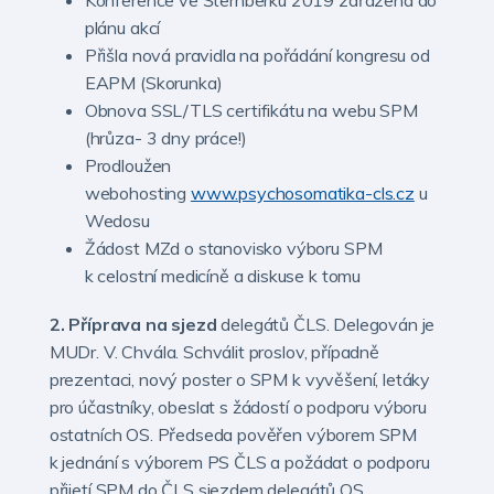
Konference ve Šternberku 2019 zařazena do
plánu akcí
Přišla nová pravidla na pořádání kongresu od
EAPM (Skorunka)
Obnova SSL/TLS certifikátu na webu SPM
(hrůza- 3 dny práce!)
Prodloužen
webohosting
www.psychosomatika-cls.cz
u
Wedosu
Žádost MZd o stanovisko výboru SPM
k celostní medicíně a diskuse k tomu
2. Příprava na sjezd
delegátů ČLS. Delegován je
MUDr. V. Chvála. Schválit proslov, případně
prezentaci, nový poster o SPM k vyvěšení, letáky
pro účastníky, obeslat s žádostí o podporu výboru
ostatních OS. Předseda pověřen výborem SPM
k jednání s výborem PS ČLS a požádat o podporu
přijetí SPM do ČLS sjezdem delegátů OS.