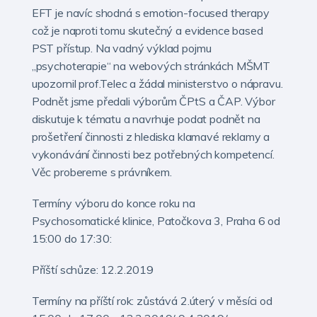
EFT je navíc shodná s emotion-focused therapy
což je naproti tomu skutečný a evidence based
PST přístup. Na vadný výklad pojmu
„psychoterapie“ na webových stránkách MŠMT
upozornil prof.Telec a žádal ministerstvo o nápravu.
Podnět jsme předali výborům ČPtS a ČAP. Výbor
diskutuje k tématu a navrhuje podat podnět na
prošetření činnosti z hlediska klamavé reklamy a
vykonávání činnosti bez potřebných kompetencí.
Věc probereme s právníkem.
Termíny výboru do konce roku na
Psychosomatické klinice, Patočkova 3, Praha 6 od
15:00 do 17:30:
Příští schůze: 12.2.2019
Termíny na příští rok: zůstává 2.úterý v měsíci od