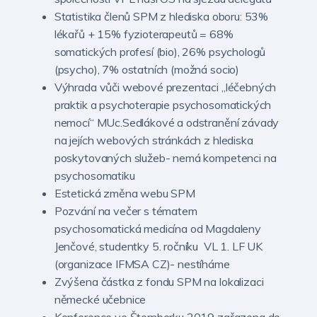
Statistika členů SPM z hlediska oboru: 53%
lékařů + 15% fyzioterapeutů = 68%
somatických profesí (bio), 26% psychologů
(psycho), 7% ostatních (možná socio)
Výhrada vůči webové prezentaci „léčebných
praktik a psychoterapie psychosomatických
nemocí“ MUc.Sedlákové a odstranění závady
na jejích webových stránkách z hlediska
poskytovaných služeb- nemá kompetenci na
psychosomatiku
Estetická změna webu SPM
Pozvání na večer s tématem
psychosomatická medicína od Magdaleny
Jenčové, studentky 5. ročníku VL 1. LF UK
(organizace IFMSA CZ)- nestíháme
Zvýšena částka z fondu SPM na lokalizaci
německé učebnice