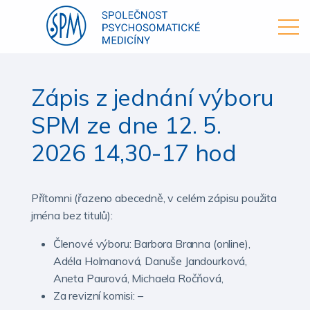
Zápis z jednání výboru
SPM ze dne 12. 5.
2026 14,30-17 hod
Přítomni (řazeno abecedně, v celém zápisu použita
jména bez titulů):
Členové výboru: Barbora Branna (online),
Adéla Holmanová, Danuše Jandourková,
Aneta Paurová, Michaela Ročňová,
Za revizní komisi: –