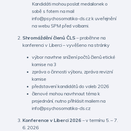
Kandidáti mohou poslat medailonek o
sobě s fotem na mail
info@psychosomatika-cls.cz k uveřejnění
na webu SPM před volbami.
Shromáždění členů ČLS
– proběhne na
konferenci v Liberci – vyvěšeno na stránky
výbor navrhne snížení počtů členů etické
komise na 3
zpráva o činnosti výboru, zpráva revizní
komise
představení kandidátů do voleb 2026
členové mohou navrhnout téma k
projednání, nutno přihlásit mailem na
info@psychosomatika-cls.cz
Konference v Liberci 2026
– v termínu 5. – 7.
6. 2026