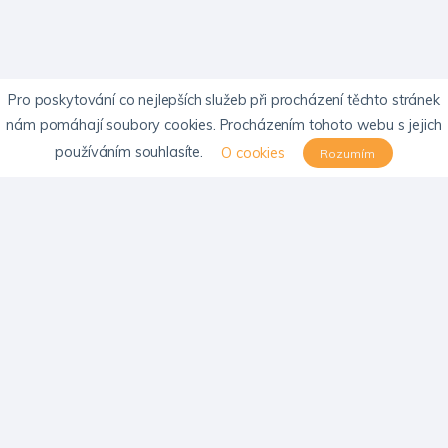
Pro poskytování co nejlepších služeb při procházení těchto stránek
nám pomáhají soubory cookies. Procházením tohoto webu s jejich
používáním souhlasíte.
O cookies
Rozumím
KONTAKTY
Email:
info@psychosomatika-cls.cz
Emailová adresa SPM neslouží k objednávání pacientů do ordinací
SPOLEČNOST
Novinky
O společnosti
Akce