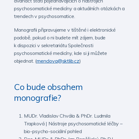
dvanáct statí pojednávajících o nástrojích
psychosomatické medicíny a aktuálních otázkách a
trendech v psychosomatice.
Monografii připravujeme v tištěné i elektronické
podobě, pokud o ni budete mít zájem, bude
k dispozici v sekretariátu Společnosti
psychosomatické medicíny, kde si ji můžete
objednat. (
menclova@sktlib.cz
)
Co bude obsahem
monografie?
MUDr. Vladislav Chvála & PhDr. Ludmila
Trapková | Nástroje psychosomatické léčby –
bio-psycho-sociální pohled
Doc. MUDr. & PhDr. Jan Poněšický, Ph.D.|