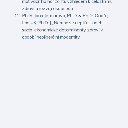
motivačního horizontu vzhledem k celostnímu
zdraví a rozvoji osobnosti
PhDr. Jana Jetmarová, Ph.D. & PhDr. Ondřej
Lánský, Ph.D. | „Nemoc se neptá…“ aneb
socio-ekonomické determinanty zdraví v
období neoliberální modernity