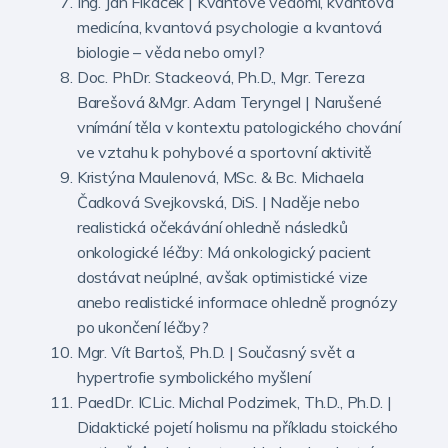
Ing. Jan Fikáček | Kvantové vědomí, kvantová
medicína, kvantová psychologie a kvantová
biologie – věda nebo omyl?
Doc. PhDr. Stackeová, Ph.D., Mgr. Tereza
Barešová &Mgr. Adam Teryngel | Narušené
vnímání těla v kontextu patologického chování
ve vztahu k pohybové a sportovní aktivitě
Kristýna Maulenová, MSc. & Bc. Michaela
Čadková Svejkovská, DiS. | Naděje nebo
realistická očekávání ohledně následků
onkologické léčby: Má onkologický pacient
dostávat neúplné, avšak optimistické vize
anebo realistické informace ohledně prognózy
po ukončení léčby?
Mgr. Vít Bartoš, Ph.D. | Současný svět a
hypertrofie symbolického myšlení
PaedDr. ICLic. Michal Podzimek, Th.D., Ph.D. |
Didaktické pojetí holismu na příkladu stoického