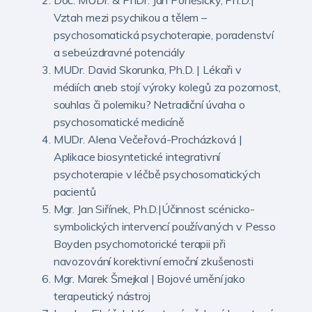
Vztah mezi psychikou a tělem –
psychosomatická psychoterapie, poradenství
a sebeúzdravné potenciály
MUDr. David Skorunka, Ph.D. | Lékaři v
médiích aneb stojí výroky kolegů za pozornost,
souhlas či polemiku? Netradiční úvaha o
psychosomatické medicíně
MUDr. Alena Večeřová-Procházková |
Aplikace biosyntetické integrativní
psychoterapie v léčbě psychosomatických
pacientů
Mgr. Jan Siřínek, Ph.D.|Účinnost scénicko-
symbolických intervencí používaných v Pesso
Boyden psychomotorické terapii při
navozování korektivní emoční zkušenosti
Mgr. Marek Šmejkal | Bojové umění jako
terapeutický nástroj