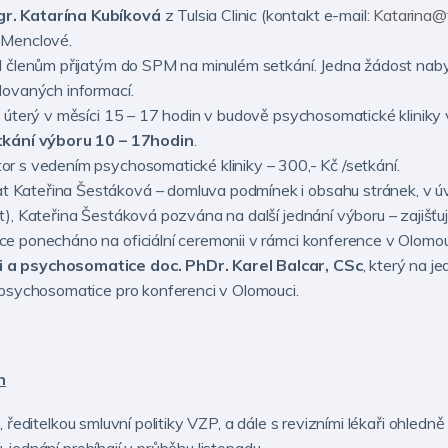
gr. Katarína Kubíková
z Tulsia Clinic (kontakt e-mail:
Katarina@tu
 Menclové.
l členům přijatým do SPM na minulém setkání. Jedna žádost nabyl
dovaných informací.
é úterý v měsíci 15 – 17 hodin v budově psychosomatické kliniky
etkání výboru 10 – 17hodin
.
r s vedením psychosomatické kliniky – 300,- Kč /setkání.
 Kateřina Šestáková – domluva podmínek i obsahu stránek, v úva
), Kateřina Šestáková pozvána na další jednání výboru – zajišťu
e ponecháno na oficiální ceremonii v rámci konference v Olomou
 a psychosomatice doc. PhDr. Karel Balcar, CSc
, který na j
 psychosomatice pro konferenci v Olomouci.
h
u, ředitelkou smluvní politiky VZP, a dále s revizními lékaři ohl
 jednání probíhají v průběhu listopadu.