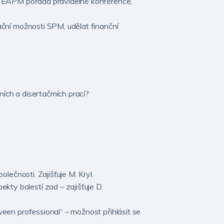
, EAPM pořádá pravidelně konference,
ční možnosti SPM, udělat finanční
ích a disertačmích prací?
ečnosti. Zajišťuje M. Kryl.
y bolestí zad – zajišťuje D.
en professional“ – možnost přihlásit se