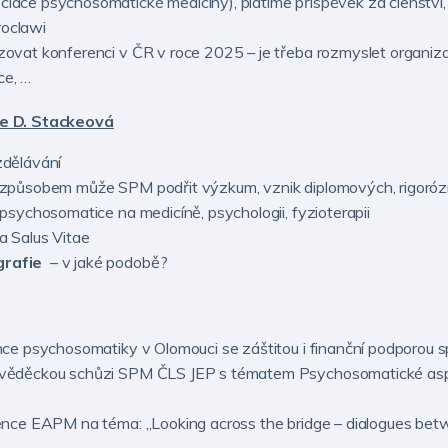
ace psychosomatické medicíny), platíme příspěvek za členství
roclawi
vat konferenci v ČR v roce 2025 – je třeba rozmyslet organiza
ce, …
je D. Stackeová
zdělávání
způsobem může SPM podřit výzkum, vznik diplomových, rigorózn
psychosomatice na medicíně, psychologii, fyzioterapii
 Salus Vitae
grafie
– v jaké podobě?
e psychosomatiky v Olomouci se záštitou i finanční podporou spol
ěděckou schůzi SPM ČLS JEP s tématem Psychosomatické aspekt
nce EAPM na téma: „Looking across the bridge – dialogues betwe