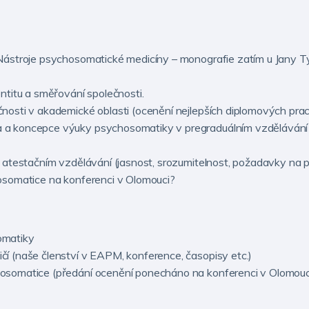
Nástroje psychosomatické medicíny – monografie zatím u Jany T
ntitu a směřování společnosti.
osti v akademické oblasti (ocenění nejlepších diplomových prací
a koncepce výuky psychosomatiky v pregraduálním vzdělávání z
atestačním vzdělávání (jasnost, srozumitelnost, požadavky na pra
osomatice na konferenci v Olomouci?
omatiky
í (naše členství v EAPM, konference, časopisy etc.)
osomatice (předání ocenění ponecháno na konferenci v Olomouci