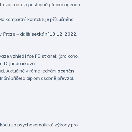
lsiaclinic.cz
) postupně přebírá agendu
a kompletní, kontaktuje příslušného
 v Praze –
další setkání 13.12. 2022
.
ze vzhled i fce FB stránek (pro koho,
je D. Jandourková
ci. Aktuálně v rámci jednání
oceněn
ednání přišel a diplom osobně převzal.
edně kódu za psychosomatické výkony pro