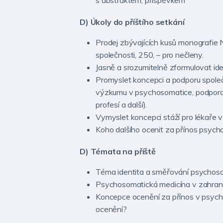
D) Úkoly do příštího setkání
Prodej zbývajících kusů monografie 
společnosti, 250, – pro nečleny.
Jasně a srozumitelně zformulovat ide
Promyslet koncepci a podporu společn
výzkumu v psychosomatice, podpora 
profesí a další).
Vymyslet koncepci stáží pro lékaře v 
Koho dalšího ocenit za přínos psych
D) Témata na příště
Téma identita a směřování psychos
Psychosomatická medicína v zahranič
Koncepce ocenění za přínos v psych
ocenění?