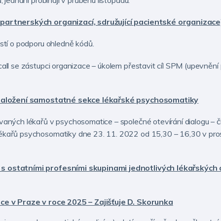
artnerských organizací, sdružující pacientské organizace)
stí o podporu ohledně kódů.
all se zástupci organizace – úkolem přestavit cíl SPM (upevněn
i založení samostatné sekce lékařské psychosomatiky
ných lékařů v psychosomatice – společné otevírání dialogu – čl
kařů psychosomatiky dne 23. 11. 2022 od 15,30 – 16,30 v pro
 ostatními profesními skupinami jednotlivých lékařských o
ce v Praze v roce 2025 – Zajišťuje D. Skorunka