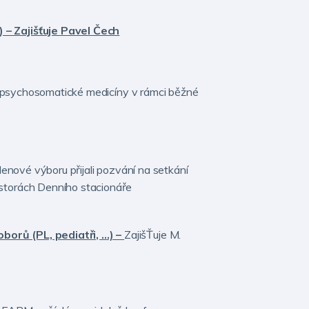
 – Zajišťuje Pavel Čech
í psychosomatické medicíny v rámci běžné
enové výboru přijali pozvání na setkání
storách Denního stacionáře
borů (PL, pediatři, …) –
ZajišŤuje M.