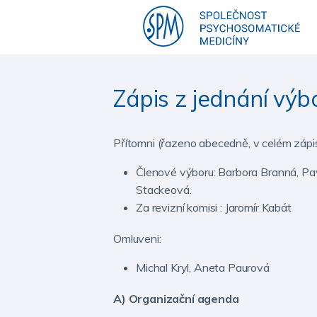
Zápis z jednání výb
Přítomni (řazeno abecedně, v celém zápisu
Členové výboru: Barbora Branná, Pa
Stackeová.
Za revizní komisi : Jaromír Kabát
Omluveni:
Michal Kryl, Aneta Paurová
A) Organizační agenda