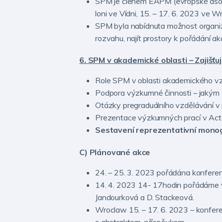
SPM je členem EAPM (evropské asoci
loni ve Vídni, 15. – 17. 6. 2023 ve W
SPM byla nabídnuta možnost organizo
rozvahu, najít prostory k pořádání ak
6. SPM v akademické oblasti – Zajišťu
Role SPM v oblasti akademického v
Podpora výzkumné činnosti – jakým 
Otázky pregraduálního vzdělávání v 
Prezentace výzkumných prací v Acta
Sestavení reprezentativní mono
C) Plánované akce
24. – 25. 3. 2023 pořádána konferenc
14. 4. 2023 14- 17hodin pořádáme v
Jandourková a D. Stackeová.
Wroclaw 15. – 17. 6. 2023 – konfere
s abstraktem, příspěvkem