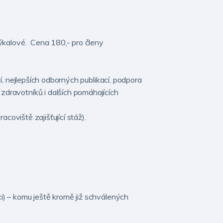
ýkalové. Cena 180,- pro členy
, nejlepších odborných publikací, podpora
dravotníků i dalších pomáhajících
coviště zajišťující stáž).
) – komu ještě kromě již schválených