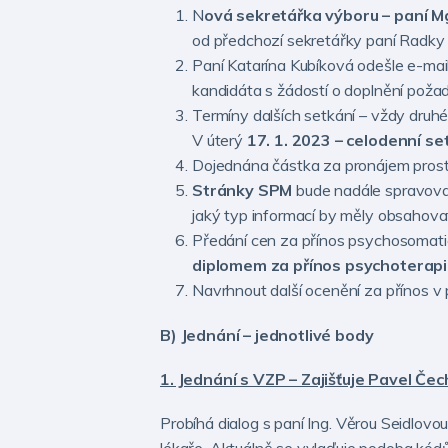
N
ová sekretářka výboru – paní M
od předchozí sekretářky paní Radky
Paní Katarína Kubíková odešle e-mai
kandidáta s žádostí o doplnění poža
Termíny dalších setkání – vždy druh
V úterý
17. 1. 2023 – celodenní s
Dojednána částka za pronájem prosto
Stránky SPM
bude nadále spravovat
jaký typ informací by měly obsahovat
Předání cen za přínos psychosomatic
diplomem za přínos psychoterapii
Navrhnout další ocenění za přínos v
B) Jednání – jednotlivé body
1. Jednání s VZP – Zajišťuje Pavel Čec
Probíhá dialog s paní Ing. Věrou Seidlovo
lékaře. Aktuálně se vylaďuje podoba kódů,