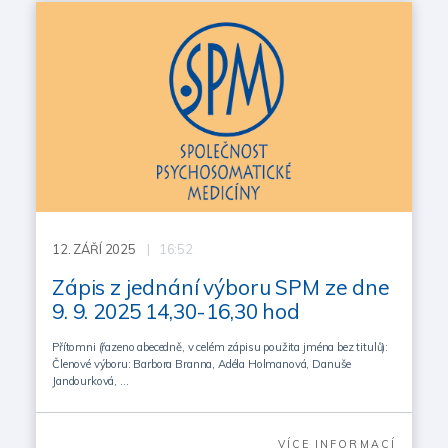
12.
ZÁŘÍ 2025
| 16:52
Zápis z jednání výboru SPM ze dne
9. 9. 2025 14,30-16,30 hod
Přítomni (řazeno abecedně, v celém zápisu použita jména bez titulů):
Členové výboru: Barbora Branna, Adéla Holmanová, Danuše
Jandourková, …
VÍCE INFORMACÍ