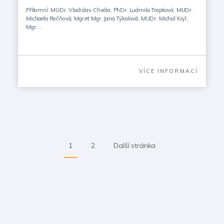
Přítomní: MUDr. Vladislav Chvála, PhDr. Ludmila Trapková, MUDr.
Michaela Ročňová, Mgr.et Mgr. Jana Týkalová, MUDr. Michal Kryl,
Mgr. …
VÍCE INFORMACÍ
1
2
Další stránka