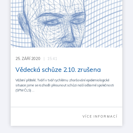
25.
ZÁŘÍ 2020
| 15:41
Vědecká schůze 2.10. zrušena
Vážení přátelé, Tváří v tvář rychlému zhoršování epidemiologické
situace jsme se rozhodli přesunout schůzi naší odborné společnosti
(SPM ČLS) …
VÍCE INFORMACÍ