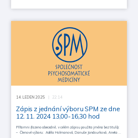
14.
LEDEN 2025
| 22:14
Zápis z jednání výboru SPM ze dne
12. 11. 2024 13,00-16,30 hod
Přítomni (řazeno abecedně, v celém zápisu použita jména bez titulů):
– Členové výboru: Adéla Holmanová, Danuše Jandourková, Aneta …